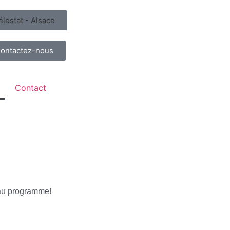
élestat - Alsace
ontactez-nous
Contact
 au programme!