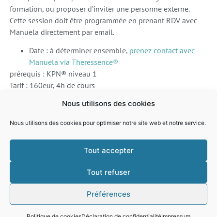
formation, ou proposer d’inviter une personne externe.
Cette session doit être programmée en prenant RDV avec
Manuela directement par email.
Date : à déterminer ensemble,
prenez contact avec
Manuela via Theressence®
prérequis : KPN® niveau 1
Tarif : 160eur, 4h de cours
enseignante : Manuela Bux
Nous utilisons des cookies
Nous utilisons des cookies pour optimiser notre site web et notre service.
kineÔsens
Tout accepter
spécialisation en Kinésiologie périnatale®
Tout refuser
contactez-nous par email
Déclaration d’activité enregistrée sous le numéro 44670717567 auprès du préfet Grand Est
Préférences
© Copyright 2025 kineÔsens – EURL Kinésiologie périnatale : le Temps de naître. Tous droits
réservés.
Politique de cookies
Déclaration de confidentialité
Impressum